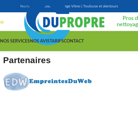
Nettoyage Terrasse | Nettoyage Vitres | Toulouse et alentours
Pros 
nettoya
NOS SERVICES
NOS AVIS
TARIFS
CONTACT
Partenaires